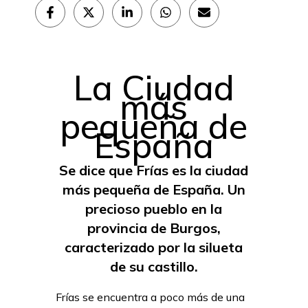
Compartir
Compartir
Compartir
Compartir
Compartir
en
en
en
en
en
Facebook
X
LinkedIn
WhatsApp
Email
(Twitter)
La Ciudad
más
pequeña de
España
Se dice que Frías es la ciudad
más pequeña de España. Un
precioso pueblo en la
provincia de Burgos,
caracterizado por la silueta
de su castillo.
Frías se encuentra a poco más de una