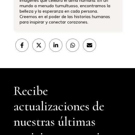
imágenes que celebra el alma humana. En un
mundo a menudo tumultuoso, encontramos la
belleza y la esperanza en cada persona.
Creemos en el poder de las historias humanas
para inspirar y conectar corazones.
Compartir
Compartir
Compartir
Compartir
Compartir
en
en
en
en
en
Facebook
X
LinkedIn
WhatsApp
Email
(Twitter)
Recibe
actualizaciones de
nuestras últimas