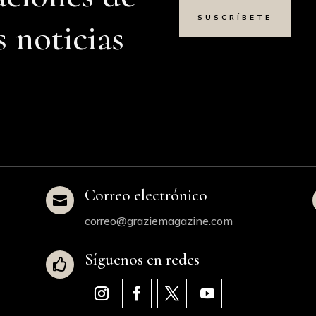
SUSCRÍBETE
s noticias
Correo electrónico

correo@graziemagazine.com
Síguenos en redes
