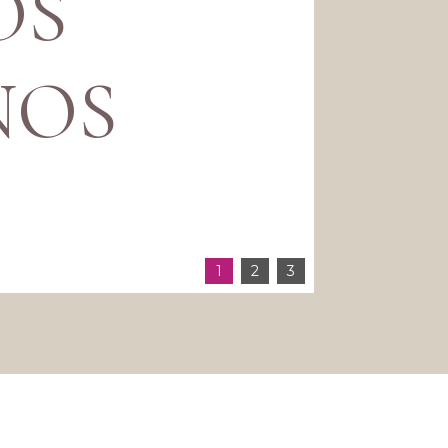
OS
NOS
1
2
3