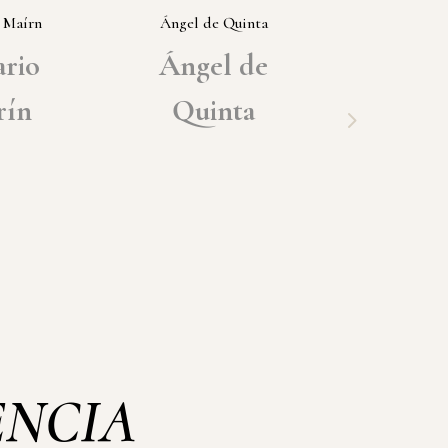
 Maírn
Ángel de Quinta
Pedro Rod
Castañ
ario
Ángel de
Ped
rín
Quinta
Rodrí
Casta
ENCIA