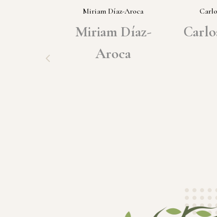
nte Vallés
Miriam Díaz-Aroca
Carlo
cente
Miriam Díaz-
Carlo
allés
Aroca