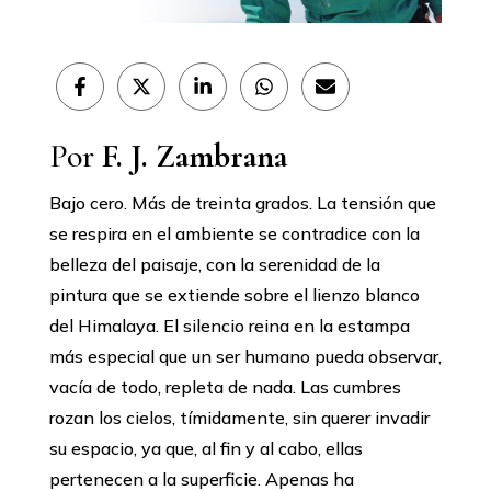
Compartir
Compartir
Compartir
Compartir
Compartir
en
en
en
en
en
Facebook
X
LinkedIn
WhatsApp
Email
(Twitter)
Por
F. J. Zambrana
Bajo cero. Más de treinta grados. La tensión que
se respira en el ambiente se contradice con la
belleza del paisaje, con la serenidad de la
pintura que se extiende sobre el lienzo blanco
del Himalaya. El silencio reina en la estampa
más especial que un ser humano pueda observar,
vacía de todo, repleta de nada. Las cumbres
rozan los cielos, tímidamente, sin querer invadir
su espacio, ya que, al fin y al cabo, ellas
pertenecen a la superficie. Apenas ha