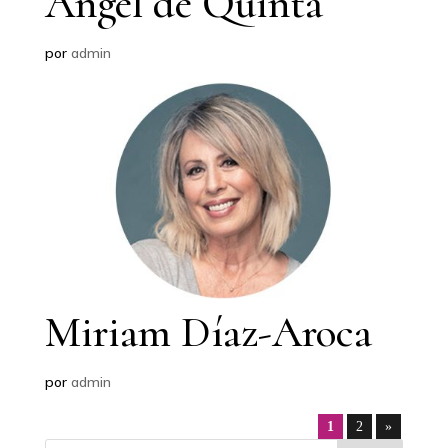
Ángel de Quinta
por
admin
Miriam Díaz-Aroca
por
admin
1
2
»