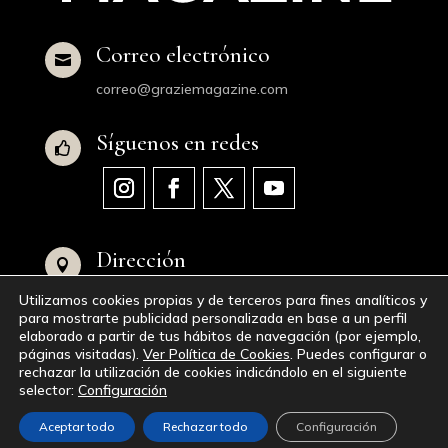
Correo electrónico

correo@graziemagazine.com
Síguenos en redes

Dirección

Avenida de Juan XXIII, 16, 28040 Madrid,
Utilizamos cookies propias y de terceros para fines analíticos y
España
para mostrarte publicidad personalizada en base a un perfil
elaborado a partir de tus hábitos de navegación (por ejemplo,
páginas visitadas).
Ver Política de Cookies
. Puedes configurar o
© 2023-2024
GraZie Magazine
|
Aviso Legal
|
rechazar la utilización de cookies indicándolo en el siguiente
selector:
Configuración
Política de Privacidad
|
Política de Cookies
|
Accesibilidad
|
Mapa del Sitio Web
Aceptar todo
Rechazar todo
Configuración