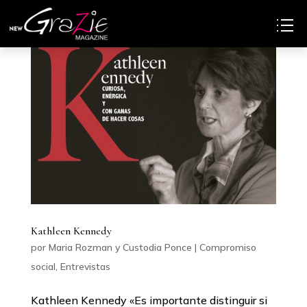
Kathleen Kennedy
por
Maria Rozman y Custodia Ponce
|
Compromiso
social
,
Entrevistas
Kathleen Kennedy «Es importante distinguir si