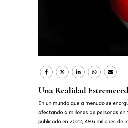
Compartir
Compartir
Compartir
Compartir
Compar
en
en
en
en
en
Facebook
X
LinkedIn
WhatsApp
Email
Una Realidad Estremeced
(Twitter)
En un mundo que a menudo se enorgull
afectando a millones de personas en t
publicado en 2022, 49.6 millones de 