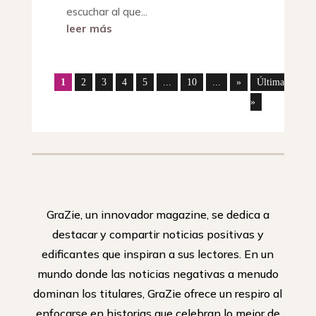
escuchar al que...
leer más
1
2
3
4
5
...
10
...
»
Última
»
GraZie, un innovador magazine, se dedica a
destacar y compartir noticias positivas y
edificantes que inspiran a sus lectores. En un
mundo donde las noticias negativas a menudo
dominan los titulares, GraZie ofrece un respiro al
enfocarse en historias que celebran lo mejor de