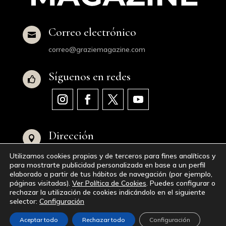
Correo electrónico

correo@graziemagazine.com
Síguenos en redes

Dirección

Avenida de Juan XXIII, 16, 28040 Madrid,
Utilizamos cookies propias y de terceros para fines analíticos y
España
para mostrarte publicidad personalizada en base a un perfil
elaborado a partir de tus hábitos de navegación (por ejemplo,
páginas visitadas).
Ver Política de Cookies
. Puedes configurar o
© 2023-2024
GraZie Magazine
|
Aviso Legal
|
rechazar la utilización de cookies indicándolo en el siguiente
selector:
Configuración
Política de Privacidad
|
Política de Cookies
|
Accesibilidad
|
Mapa del Sitio Web
Aceptar todo
Rechazar todo
Configuración