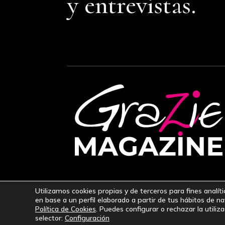
y entrevistas.
Utilizamos cookies propias y de terceros para fines analít
en base a un perfil elaborado a partir de tus hábitos de n
© 2023-2024
GraZie Magazine
|
Aviso L
Política de Cookies
. Puedes configurar o rechazar la utiliz
selector:
Configuración