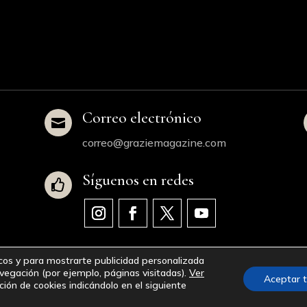
Correo electrónico

correo@graziemagazine.com
Síguenos en redes

icos y para mostrarte publicidad personalizada
avegación (por ejemplo, páginas visitadas).
Ver
Aceptar 
egal
|
Política de Privacidad
|
Política de Cookies
|
Accesibilid
ación de cookies indicándolo en el siguiente