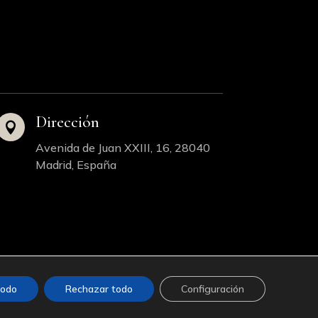
Dirección

Avenida de Juan XXIII, 16, 28040
Madrid, España
todo
Rechazar todo
Configuración
ad
|
Mapa del Sitio Web