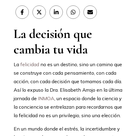
Compartir
Compartir
Compartir
Compartir
Compartir
en
en
en
en
en
Facebook
X
LinkedIn
WhatsApp
Email
(Twitter)
La decisión que
cambia tu vida
La
felicidad
no es un destino, sino un camino que
se construye con cada pensamiento, con cada
acción, con cada decisión que tomamos cada día.
Así lo expuso la Dra. Elisabeth Arrojo en la última
jornada de
INMOA
, un espacio donde la ciencia y
la conciencia se entrelazan para recordarnos que
la felicidad no es un privilegio, sino una elección.
En un mundo donde el estrés, la incertidumbre y