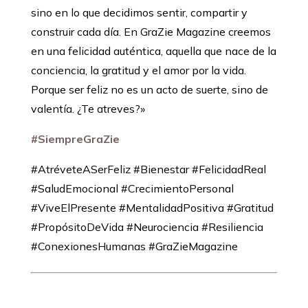
sino en lo que decidimos sentir, compartir y
construir cada día. En GraZie Magazine creemos
en una felicidad auténtica, aquella que nace de la
conciencia, la gratitud y el amor por la vida.
Porque ser feliz no es un acto de suerte, sino de
valentía. ¿Te atreves?»
#SiempreGraZie
#AtréveteASerFeliz #Bienestar #FelicidadReal
#SaludEmocional #CrecimientoPersonal
#ViveElPresente #MentalidadPositiva #Gratitud
#PropósitoDeVida #Neurociencia #Resiliencia
#ConexionesHumanas #GraZieMagazine