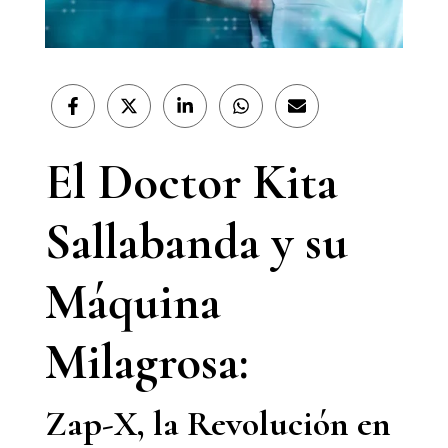
Compartir
Compartir
Compartir
Compartir
Compartir
en
en
en
en
en
Facebook
X
LinkedIn
WhatsApp
Email
(Twitter)
El Doctor Kita
Sallabanda y su
Máquina
Milagrosa:
Zap-X, la Revolución en