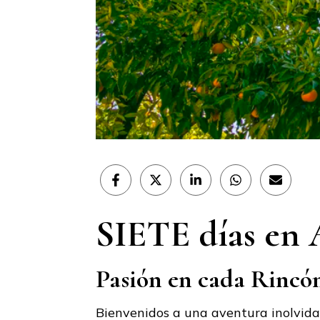
Compartir
Compartir
Compartir
Compartir
Compar
en
en
en
en
en
Facebook
X
LinkedIn
WhatsApp
Email
SIETE días en 
(Twitter)
Pasión en cada Rincó
Bienvenidos a una aventura inolvidab