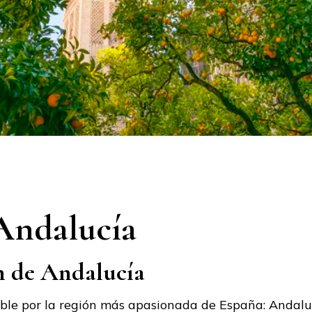
tir
Andalucía
n de Andalucía
le por la región más apasionada de España: Andalucí