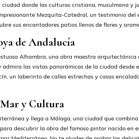
 ciudad donde las culturas cristiana, musulmana y j
a impresionante Mezquita-Catedral, un testimonio del 
cubre sus encantadores patios llenos de flores y arom
Joya de Andalucía
stuosa Alhambra, una obra maestra arquitectónica qu
y admira las vistas panorámicas de la ciudad desde e
icín, un laberinto de calles estrechas y casas encala
 Mar y Cultura
iterránea y llega a Málaga, una ciudad que combina 
 para descubrir la obra del famoso pintor nacido en 
 mar Mediterráneo. No te olvides de probar las delicia