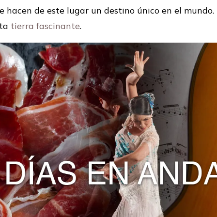
ue hacen de este lugar un destino único en el mundo.
sta
tierra fascinante
.