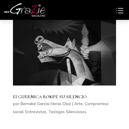
El GUERNICA ROMPE SU SILENCIO
por
Bernabé García-Heras Díaz
|
Arte
,
Compromiso
social
,
Entrevistas
,
Testigos Silenciosos