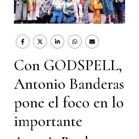
Compartir
Compartir
Compartir
Compartir
Compartir
en
en
en
en
en
Facebook
X
LinkedIn
WhatsApp
Email
(Twitter)
Con GODSPELL,
Antonio Banderas
pone el foco en lo
importante