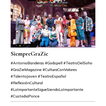
SiempreGraZie
#AntonioBanderas #Godspell #TeatroDelSoho
#GraZieMagazine #CulturaConValores
#TalentoJoven #TeatroEspañol
#ReflexiónCultural
#LoImportanteSigueSiendoLoImportante
#CustodiaPonce