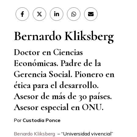
Compartir
Compartir
Compartir
Compartir
Compartir
en
en
en
en
en
Facebook
X
LinkedIn
WhatsApp
Email
(Twitter)
Bernardo Kliksberg
Doctor en Ciencias
Económicas. Padre de la
Gerencia Social. Pionero en
ética para el desarrollo.
Asesor de más de 30 países.
Asesor especial en ONU.
Por
Custodia Ponce
Benardo Kliksberg
– “Universidad vivencial”