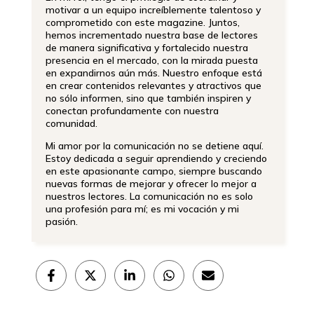
motivar a un equipo increíblemente talentoso y
comprometido con este magazine. Juntos,
hemos incrementado nuestra base de lectores
de manera significativa y fortalecido nuestra
presencia en el mercado, con la mirada puesta
en expandirnos aún más. Nuestro enfoque está
en crear contenidos relevantes y atractivos que
no sólo informen, sino que también inspiren y
conectan profundamente con nuestra
comunidad.
Mi amor por la comunicación no se detiene aquí.
Estoy dedicada a seguir aprendiendo y creciendo
en este apasionante campo, siempre buscando
nuevas formas de mejorar y ofrecer lo mejor a
nuestros lectores. La comunicación no es solo
una profesión para mí; es mi vocación y mi
pasión.
Compartir
Compartir
Compartir
Compartir
Compartir
en
en
en
en
en
Facebook
X
LinkedIn
WhatsApp
Email
(Twitter)