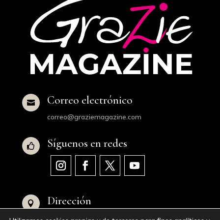
Correo electrónico

correo@graziemagazine.com
Síguenos en redes

Dirección

Avenida de Juan XXIII, 16, 28040 Madrid,