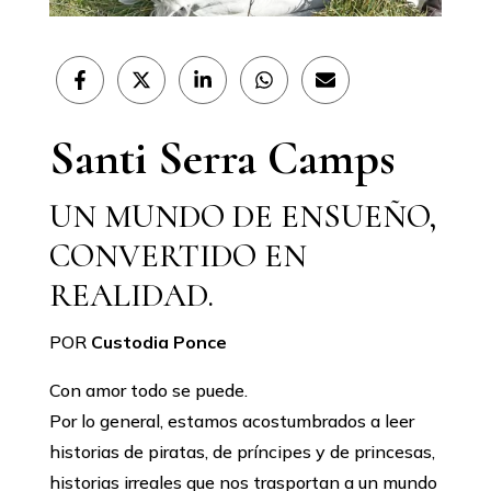
Compartir
Compartir
Compartir
Compartir
Compartir
en
en
en
en
en
Facebook
X
LinkedIn
WhatsApp
Email
(Twitter)
Santi Serra Camps
UN MUNDO DE ENSUEÑO,
CONVERTIDO EN
REALIDAD.
POR
Custodia Ponce
Con amor todo se puede.
Por lo general, estamos acostumbrados a leer
historias de piratas, de príncipes y de princesas,
historias irreales que nos trasportan a un mundo