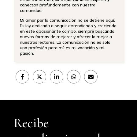
conectan profundamente con nuestra
comunidad.
Mi amor por la comunicación no se detiene aquí.
Estoy dedicada a seguir aprendiendo y creciendo
en este apasionante campo, siempre buscando
nuevas formas de mejorar y ofrecer lo mejor a
nuestros lectores. La comunicación no es solo
una profesión para mí; es mi vocación y mi
pasión.
Compartir
Compartir
Compartir
Compartir
Compartir
en
en
en
en
en
Facebook
X
LinkedIn
WhatsApp
Email
(Twitter)
Recibe