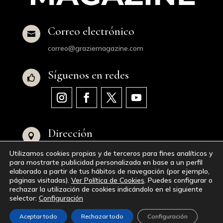
Correo electrónico

correo@graziemagazine.com
Síguenos en redes

Dirección

Avenida de Juan XXIII, 16, 28040 Madrid,
Utilizamos cookies propias y de terceros para fines analíticos y
España
para mostrarte publicidad personalizada en base a un perfil
elaborado a partir de tus hábitos de navegación (por ejemplo,
páginas visitadas).
Ver Política de Cookies
. Puedes configurar o
© 2023-2024
GraZie Magazine
|
Aviso Legal
|
rechazar la utilización de cookies indicándolo en el siguiente
selector:
Configuración
Política de Privacidad
|
Política de Cookies
|
Accesibilidad
|
Mapa del Sitio Web
Aceptar todo
Rechazar todo
Configuración