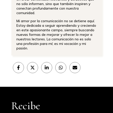
no sólo informen, sino que también inspiren y
conectan profundamente con nuestra
comunidad.
Mi amor por la comunicación no se detiene aquí.
Estoy dedicada a seguir aprendiendo y creciendo
en este apasionante campo, siempre buscando
nuevas formas de mejorar y ofrecer lo mejor a
nuestros lectores. La comunicación no es solo
una profesión para mí; es mi vocación y mi
pasión.
Compartir
Compartir
Compartir
Compartir
Compartir
en
en
en
en
en
Facebook
X
LinkedIn
WhatsApp
Email
(Twitter)
Recibe