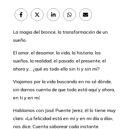
Compartir
Compartir
Compartir
Compartir
Compartir
en
en
en
en
en
Facebook
X
LinkedIn
WhatsApp
Email
(Twitter)
La magia del bronce, la transformación de un
sueño.
El amor, el desamor, la vida, la historia, los
sueños, la realidad, el pasado, el presente, el
ahora y… ¿qué es todo ello sin ti y sin mí?
Viajamos por la vida buscando en no sé dónde,
sin darnos cuenta de que todo está aquí y ahora,
en ti y en mí.
Hablamos con José Puente Jerez, él lo tiene muy
claro: «La felicidad está en mí y en mi día a día»,
nos dice. Cuenta saborear cada instante