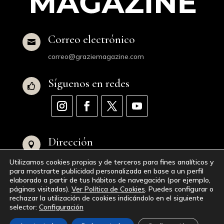
Correo electrónico

correo@graziemagazine.com
Síguenos en redes

Dirección

Avenida de Juan XXIII, 16, 28040 Madrid,
Utilizamos cookies propias y de terceros para fines analíticos y
España
para mostrarte publicidad personalizada en base a un perfil
elaborado a partir de tus hábitos de navegación (por ejemplo,
páginas visitadas).
Ver Política de Cookies
. Puedes configurar o
© 2023-2024
GraZie Magazine
|
Aviso Legal
|
rechazar la utilización de cookies indicándolo en el siguiente
selector:
Configuración
Política de Privacidad
|
Política de Cookies
|