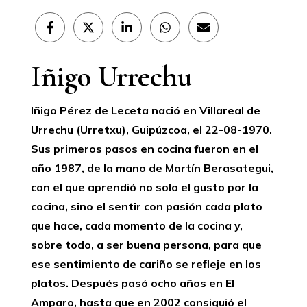
Compartir
Compartir
Compartir
Compartir
Compartir
en
en
en
en
en
Facebook
X
LinkedIn
WhatsApp
Email
(Twitter)
I
ñigo Urrechu
Iñigo Pérez de Leceta nació en Villareal de
Urrechu (Urretxu), Guipúzcoa, el 22-08-1970.
Sus primeros pasos en cocina fueron en el
año 1987, de la mano de Martín Berasategui,
con el que aprendió no solo el gusto por la
cocina, sino el sentir con pasión cada plato
que hace, cada momento de la cocina y,
sobre todo, a ser buena persona, para que
ese sentimiento de cariño se refleje en los
platos. Después pasó ocho años en El
Amparo, hasta que en 2002 consiguió el